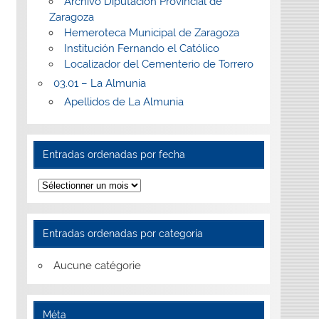
Archivo Diputación Provincial de
Zaragoza
Hemeroteca Municipal de Zaragoza
Institución Fernando el Católico
Localizador del Cementerio de Torrero
03.01 – La Almunia
Apellidos de La Almunia
Entradas ordenadas por fecha
Entradas
ordenadas
por
fecha
Entradas ordenadas por categoría
Aucune catégorie
Méta