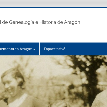
n
l de Genealogía e Historia de Aragón
nsements en Aragon »
Espace privé