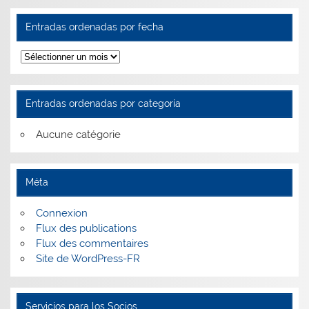
Entradas ordenadas por fecha
Entradas
ordenadas
por
fecha
Entradas ordenadas por categoría
Aucune catégorie
Méta
Connexion
Flux des publications
Flux des commentaires
Site de WordPress-FR
Servicios para los Socios