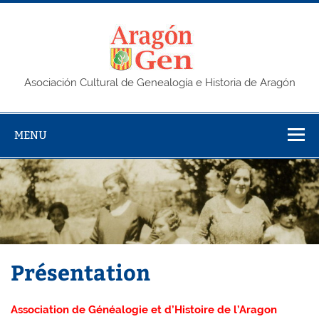
Skip
to
content
AragonG
Asociación Cultural de Genealogía e Historia de Aragón
MENU
Présentation
Association de Généalogie et d’Histoire de l’Aragon