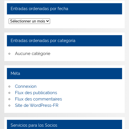
Entradas ordenadas por fecha
Entradas
ordenadas
por
fecha
Entradas ordenadas por categoría
Aucune catégorie
Méta
Connexion
Flux des publications
Flux des commentaires
Site de WordPress-FR
Servicios para los Socios