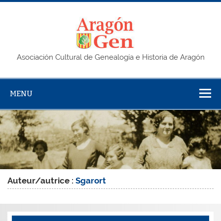
Skip
to
content
AragonG
Asociación Cultural de Genealogía e Historia de Aragón
MENU
Auteur/autrice :
Sgarort