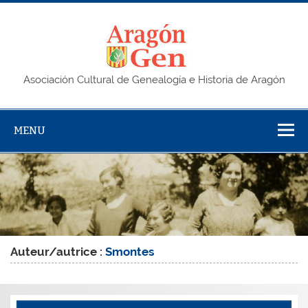
Skip
to
content
AragonG
Asociación Cultural de Genealogía e Historia de Aragón
MENU
Auteur/autrice :
Smontes