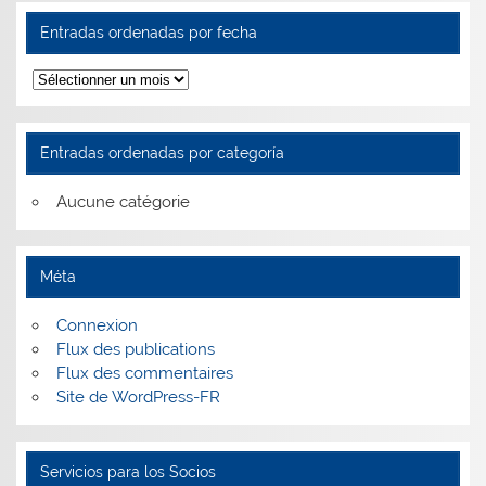
Entradas ordenadas por fecha
Entradas
ordenadas
por
fecha
Entradas ordenadas por categoría
Aucune catégorie
Méta
Connexion
Flux des publications
Flux des commentaires
Site de WordPress-FR
Servicios para los Socios