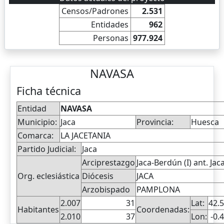
Censos/Padrones
2.531
Entidades
962
Personas
977.924
NAVASA
Ficha técnica
Entidad
NAVASA
Municipio:
Jaca
Provincia:
Huesca
Comarca:
LA JACETANIA
Partido Judicial:
Jaca
Arciprestazgo
Jaca-Berdún (I) ant. Jac
Org. eclesiástica
Diócesis
JACA
Arzobispado
PAMPLONA
2.007
31
Lat:
42.
Habitantes
Coordenadas:
2.010
37
Lon:
-0.