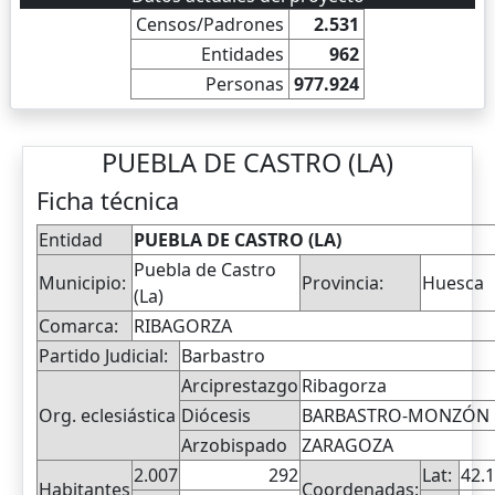
Censos/Padrones
2.531
Entidades
962
Personas
977.924
PUEBLA DE CASTRO (LA)
Ficha técnica
Entidad
PUEBLA DE CASTRO (LA)
Puebla de Castro
Municipio:
Provincia:
Huesca
(La)
Comarca:
RIBAGORZA
Partido Judicial:
Barbastro
Arciprestazgo
Ribagorza
Org. eclesiástica
Diócesis
BARBASTRO-MONZÓN
Arzobispado
ZARAGOZA
2.007
292
Lat:
42.
Habitantes
Coordenadas: