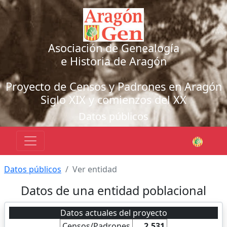
Asociación de Genealogía
e Historia de Aragón
Proyecto de Censos y Padrones en Aragón
Siglo XIX y comienzos del XX
Datos públicos
Datos públicos
Ver entidad
Datos de una entidad poblacional
Datos actuales del proyecto
Censos/Padrones
2.531