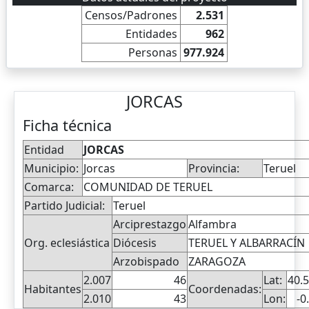
Censos/Padrones
2.531
Entidades
962
Personas
977.924
JORCAS
Ficha técnica
Entidad
JORCAS
Municipio:
Jorcas
Provincia:
Teruel
Comarca:
COMUNIDAD DE TERUEL
Partido Judicial:
Teruel
Arciprestazgo
Alfambra
Org. eclesiástica
Diócesis
TERUEL Y ALBARRACÍN
Arzobispado
ZARAGOZA
2.007
46
Lat:
40.
Habitantes
Coordenadas:
2.010
43
Lon:
-0