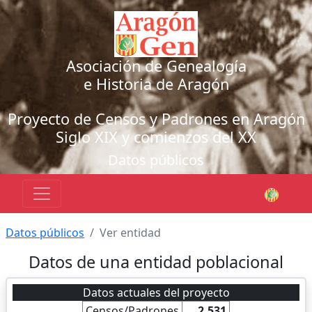
Asociación de Genealogía
e Historia de Aragón
Proyecto de Censos y Padrones en Aragón
Siglo XIX y comienzos del XX
Datos públicos
Datos públicos
Ver entidad
Datos de una entidad poblacional
Datos actuales del proyecto
Censos/Padrones
2.531