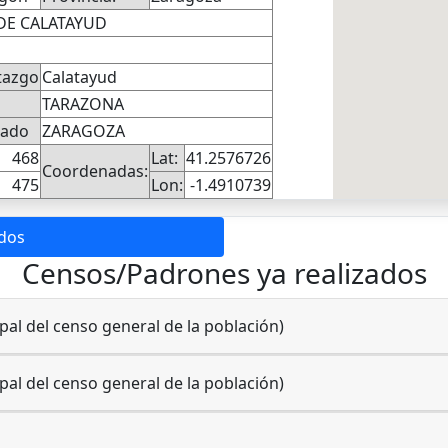
E CALATAYUD
tazgo
Calatayud
TARAZONA
pado
ZARAGOZA
468
Lat:
41.2576726
Coordenadas:
475
Lon:
-1.4910739
ados
Censos/Padrones ya realizados
al del censo general de la población)
al del censo general de la población)