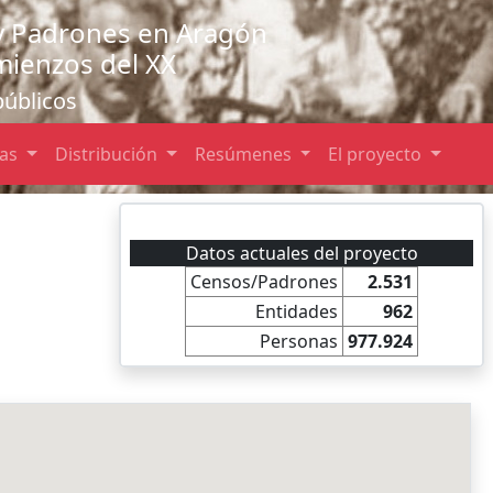
y Padrones en Aragón
omienzos del XX
públicos
das
Distribución
Resúmenes
El proyecto
Datos actuales del proyecto
Censos/Padrones
2.531
Entidades
962
Personas
977.924