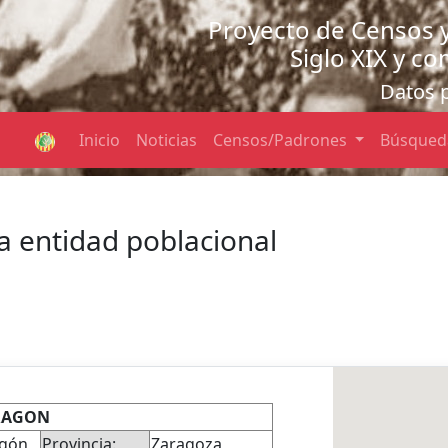
Proyecto de Censos 
Siglo XIX y c
Datos 
Inicio
Noticias
Censos/Padrones
Búsque
a entidad poblacional
RAGON
agón
Provincia:
Zaragoza