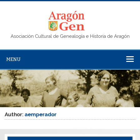
Skip
to
content
AragonG
Asociación Cultural de Genealogía e Historia de Aragón
MENU
Author:
aemperador