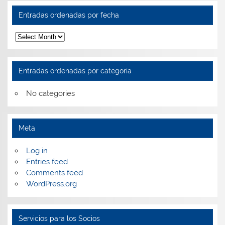
Entradas ordenadas por fecha
Entradas
ordenadas
por
fecha
Entradas ordenadas por categoría
No categories
Meta
Log in
Entries feed
Comments feed
WordPress.org
Servicios para los Socios