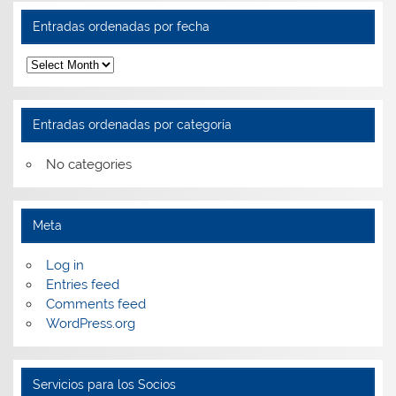
Entradas ordenadas por fecha
Entradas
ordenadas
por
fecha
Entradas ordenadas por categoría
No categories
Meta
Log in
Entries feed
Comments feed
WordPress.org
Servicios para los Socios