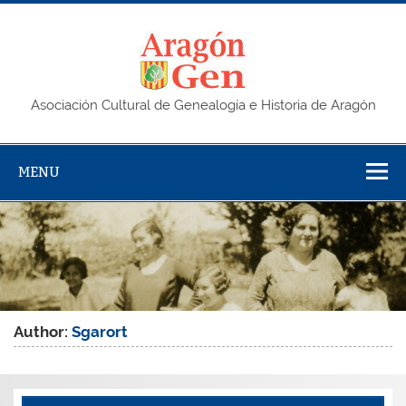
Skip
to
content
AragonG
Asociación Cultural de Genealogía e Historia de Aragón
MENU
Author:
Sgarort