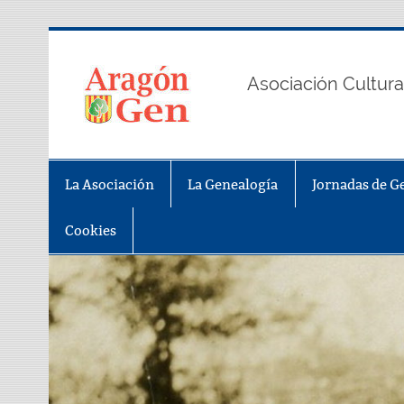
Saltar
al
contenido
AragonGe
Asociación Cultura
La Asociación
La Genealogía
Jornadas de G
Cookies