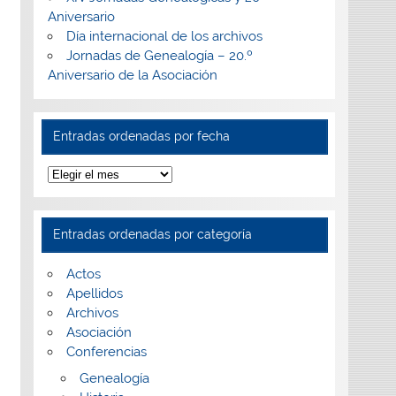
Aniversario
Día internacional de los archivos
Jornadas de Genealogía – 20.º
Aniversario de la Asociación
Entradas ordenadas por fecha
Entradas
ordenadas
por
fecha
Entradas ordenadas por categoría
Actos
Apellidos
Archivos
Asociación
Conferencias
Genealogía