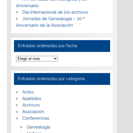
Aniversario
Día internacional de los archivos
Jornadas de Genealogía – 20.º
Aniversario de la Asociación
Entradas ordenadas por fecha
Entradas
ordenadas
por
fecha
Entradas ordenadas por categoría
Actos
Apellidos
Archivos
Asociación
Conferencias
Genealogía