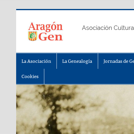
Saltar
al
contenido
AragonGe
Asociación Cultura
La Asociación
La Genealogía
Jornadas de G
Cookies