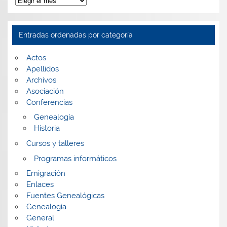
ordenadas
por
fecha
Entradas ordenadas por categoría
Actos
Apellidos
Archivos
Asociación
Conferencias
Genealogía
Historia
Cursos y talleres
Programas informáticos
Emigración
Enlaces
Fuentes Genealógicas
Genealogía
General