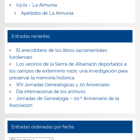
03.01 – La Almunia
Apellidos de La Almunia
Entradas recientes
El anecdotario de los libros sacramentales
turolenses
Los vecinos de la Sierra de Albarracín deportados a
los campos de exterminio nazis: una investigación para
preservar la memoria histórica
XIV Jornadas Genealógicas y 20 Aniversario
Día internacional de los archivos
Jornadas de Genealogía – 20.º Aniversario de la
Asociación
Entradas ordenadas por fecha
Entradas