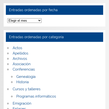
Entradas ordenadas por fecha
Entradas
ordenadas
por
fecha
Entradas ordenadas por categoría
Actos
Apellidos
Archivos
Asociación
Conferencias
Genealogía
Historia
Cursos y talleres
Programas informáticos
Emigración
Enlaces