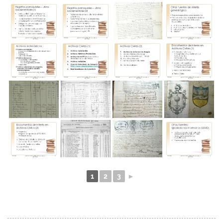
1
2
3
►