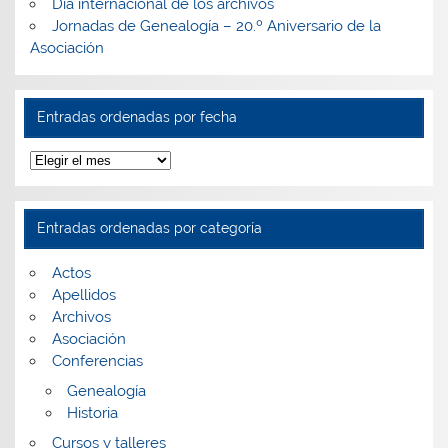
Día internacional de los archivos
Jornadas de Genealogía – 20.º Aniversario de la
Asociación
Entradas ordenadas por fecha
Entradas
ordenadas
por
fecha
Entradas ordenadas por categoría
Actos
Apellidos
Archivos
Asociación
Conferencias
Genealogía
Historia
Cursos y talleres