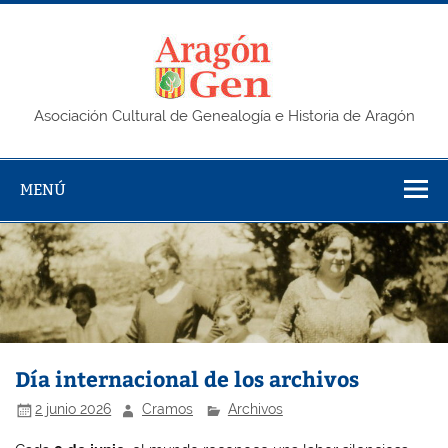
Saltar
al
contenido
AragonG
Asociación Cultural de Genealogía e Historia de Aragón
MENÚ
Día internacional de los archivos
2 junio 2026
Cramos
Archivos