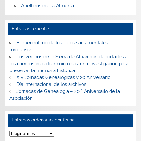
Apellidos de La Almunia
Entradas recientes
El anecdotario de los libros sacramentales
turolenses
Los vecinos de la Sierra de Albarracín deportados a
los campos de exterminio nazis: una investigación para
preservar la memoria histórica
XIV Jornadas Genealógicas y 20 Aniversario
Día internacional de los archivos
Jornadas de Genealogía – 20.º Aniversario de la
Asociación
Entradas ordenadas por fecha
Entradas
ordenadas