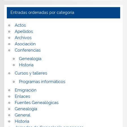
por
fecha
Entradas ordenadas por categoría
Actos
Apellidos
Archivos
Asociación
Conferencias
Genealogía
Historia
Cursos y talleres
Programas informáticos
Emigración
Enlaces
Fuentes Genealógicas
Genealogía
General
Historia