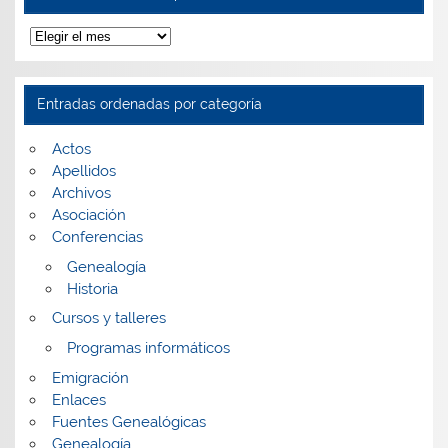
Entradas
ordenadas
por
fecha
Entradas ordenadas por categoría
Actos
Apellidos
Archivos
Asociación
Conferencias
Genealogía
Historia
Cursos y talleres
Programas informáticos
Emigración
Enlaces
Fuentes Genealógicas
Genealogía