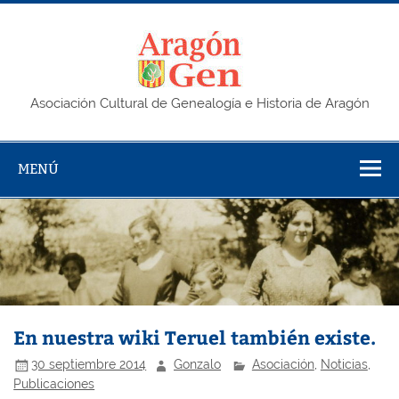
Saltar
al
contenido
AragonG
Asociación Cultural de Genealogía e Historia de Aragón
MENÚ
En nuestra wiki Teruel también existe.
30 septiembre 2014
Gonzalo
Asociación
,
Noticias
,
Publicaciones