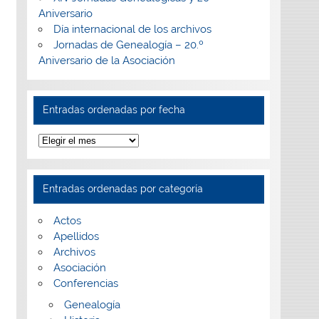
Aniversario
Día internacional de los archivos
Jornadas de Genealogía – 20.º
Aniversario de la Asociación
Entradas ordenadas por fecha
Entradas
ordenadas
por
fecha
Entradas ordenadas por categoría
Actos
Apellidos
Archivos
Asociación
Conferencias
Genealogía