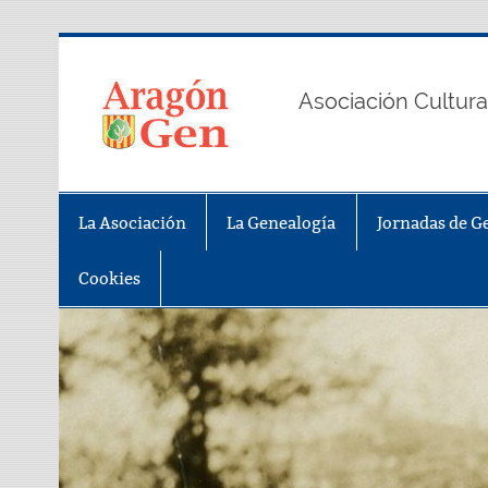
Saltar
al
contenido
AragonGe
Asociación Cultura
La Asociación
La Genealogía
Jornadas de G
Cookies