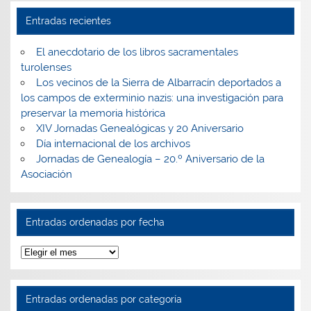
Entradas recientes
El anecdotario de los libros sacramentales
turolenses
Los vecinos de la Sierra de Albarracín deportados a
los campos de exterminio nazis: una investigación para
preservar la memoria histórica
XIV Jornadas Genealógicas y 20 Aniversario
Día internacional de los archivos
Jornadas de Genealogía – 20.º Aniversario de la
Asociación
Entradas ordenadas por fecha
Entradas
ordenadas
por
fecha
Entradas ordenadas por categoría