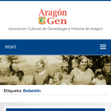
Saltar
al
contenido
AragonG
Asociación Cultural de Genealogía e Historia de Aragón
MENÚ
Etiqueta:
Ballestin