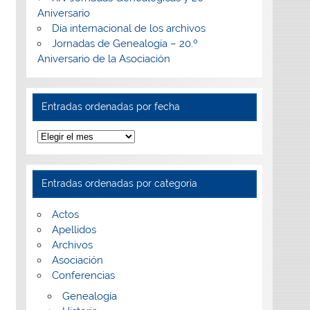
Aniversario
Día internacional de los archivos
Jornadas de Genealogía – 20.º
Aniversario de la Asociación
Entradas ordenadas por fecha
Entradas
ordenadas
por
fecha
Entradas ordenadas por categoría
Actos
Apellidos
Archivos
Asociación
Conferencias
Genealogía