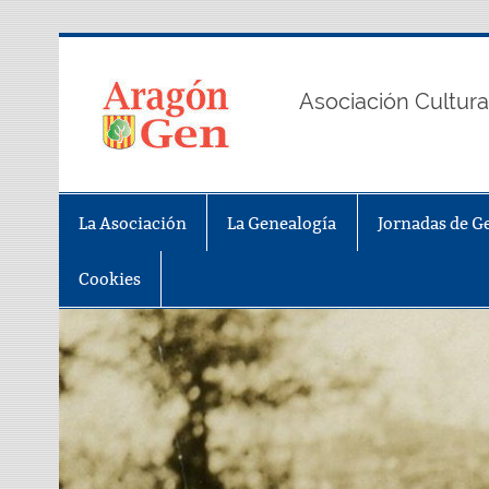
Saltar
al
contenido
AragonGe
Asociación Cultura
La Asociación
La Genealogía
Jornadas de G
Cookies