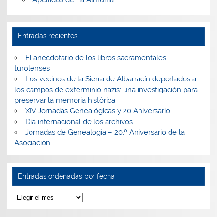
Apellidos de La Almunia
Entradas recientes
El anecdotario de los libros sacramentales
turolenses
Los vecinos de la Sierra de Albarracín deportados a
los campos de exterminio nazis: una investigación para
preservar la memoria histórica
XIV Jornadas Genealógicas y 20 Aniversario
Día internacional de los archivos
Jornadas de Genealogía – 20.º Aniversario de la
Asociación
Entradas ordenadas por fecha
Entradas
ordenadas
por