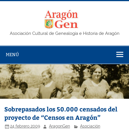
Saltar
al
contenido
AragonG
Asociación Cultural de Genealogía e Historia de Aragón
MENÚ
Sobrepasados los 50.000 censados del
proyecto de “Censos en Aragón”
24 febrero 2009
AragonGen
Asociación