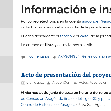
Información e in
Por correo electrónica en la cuenta
aragongen@arag
incluido más abajo o el mismo día de la jornada en el
Puedes descargarte el
tríptico
y el
cartel
de la jorna
La entrada es
libre
y os invitamos a asistir.
3 comentarios
ARAGONGEN
,
Genealogía
,
jorna
Acto de presentación del proye
5 junio 2012
AragonGen
Actos
,
Asociación
El
viernes 15 de junio de 2012 en horario de 19:00 
de Censos en Aragón de finales del siglo XIX y princi
Centro de Historias de Zaragoza
(Plaza San Agustín 2