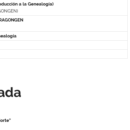
roducción a la Genealogía)
AGONGEN)
e ARAGONGEN
nealogía
nada
Norte”