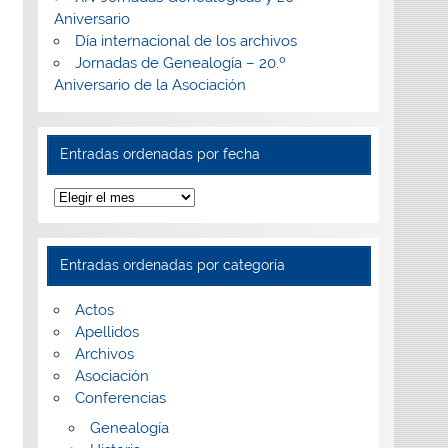
Aniversario
Día internacional de los archivos
Jornadas de Genealogía – 20.º
Aniversario de la Asociación
Entradas ordenadas por fecha
Entradas
ordenadas
por
fecha
Entradas ordenadas por categoría
Actos
Apellidos
Archivos
Asociación
Conferencias
Genealogía