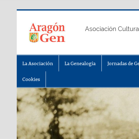
Saltar
al
contenido
AragonGe
Asociación Cultura
La Asociación
La Genealogía
Jornadas de G
Cookies