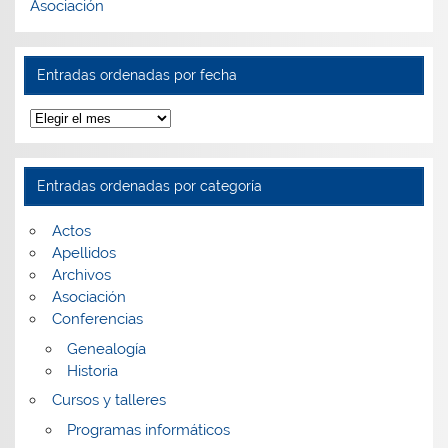
Asociación
Entradas ordenadas por fecha
Entradas
ordenadas
por
fecha
Entradas ordenadas por categoría
Actos
Apellidos
Archivos
Asociación
Conferencias
Genealogía
Historia
Cursos y talleres
Programas informáticos