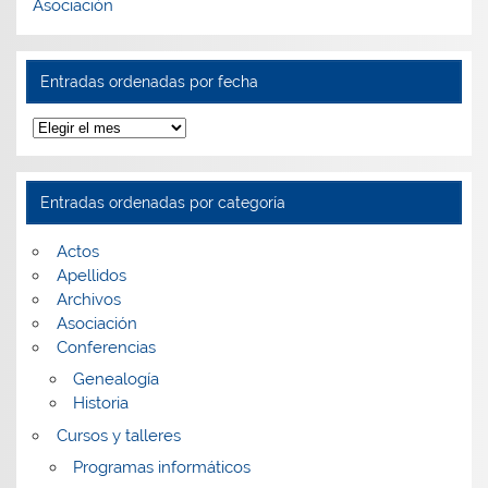
Asociación
Entradas ordenadas por fecha
Entradas
ordenadas
por
fecha
Entradas ordenadas por categoría
Actos
Apellidos
Archivos
Asociación
Conferencias
Genealogía
Historia
Cursos y talleres
Programas informáticos