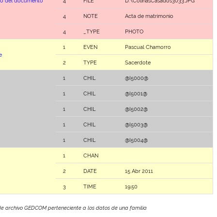
ipo del documento
4
FILE
D:\ColinasCasados3033.JPG
4
NOTE
Acta de matrimonio
4
_TYPE
PHOTO
1
EVEN
Pascual Chamorro
e
2
TYPE
Sacerdote
1
CHIL
@I5000@
1
CHIL
@I5001@
1
CHIL
@I5002@
1
CHIL
@I5003@
1
CHIL
@I5004@
1
CHAN
2
DATE
15 Abr 2011
3
TIME
19:50
de archivo GEDCOM perteneciente a los datos de una familia