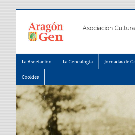
Saltar
al
contenido
AragonGe
Asociación Cultura
La Asociación
La Genealogía
Jornadas de G
Cookies