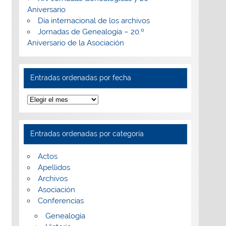
Aniversario
Día internacional de los archivos
Jornadas de Genealogía – 20.º
Aniversario de la Asociación
Entradas ordenadas por fecha
Entradas
ordenadas
por
fecha
Entradas ordenadas por categoría
Actos
Apellidos
Archivos
Asociación
Conferencias
Genealogía