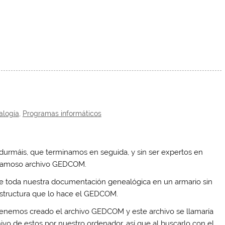
alogía
,
Programas informáticos
 durmáis, que terminamos en seguida, y sin ser expertos en
 famoso archivo GEDCOM.
e toda nuestra documentación genealógica en un armario sin
estructura que lo hace el GEDCOM.
a tenemos creado el archivo GEDCOM y este archivo se llamaría
ivo de estos por nuestro ordenador, así que al buscarlo con el