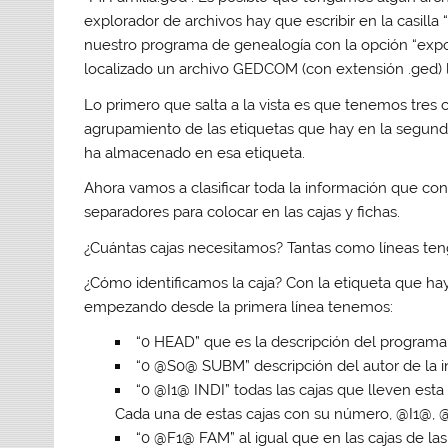
explorador de archivos hay que escribir en la casilla 
nuestro programa de genealogía con la opción “ex
localizado un archivo GEDCOM (con extensión
.ged
)
Lo primero que salta a la vista es que tenemos tres
agrupamiento de las etiquetas que hay en la segund
ha almacenado en esa etiqueta.
Ahora vamos a clasificar toda la información que con
separadores para colocar en las cajas y fichas.
¿Cuántas cajas necesitamos?
Tantas como líneas te
¿Cómo identificamos la caja?
Con la etiqueta que hay 
empezando desde la primera línea tenemos:
“
0 HEAD
” que es la descripción del progra
“
0 @S0@ SUBM
” descripción del autor de la
“
0 @I1@ INDI
” todas las cajas que lleven esta
Cada una de estas cajas con su número, @I1@, 
“
0 @F1@ FAM
” al igual que en las cajas de l