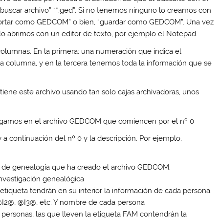
“buscar archivo” “
*.ged
”. Si no tenemos ninguno lo creamos con
portar como GEDCOM” o bien, “guardar como GEDCOM”. Una vez
 lo abrimos con un editor de texto, por ejemplo el Notepad.
 columnas. En la primera: una numeración que indica el
a columna, y en la tercera tenemos toda la información que se
tiene este archivo usando tan solo cajas archivadoras, unos
ngamos en el archivo GEDCOM que comiencen por el nº 0
a continuación del nº 0 y la descripción. Por ejemplo,
ma de genealogía que ha creado el archivo GEDCOM.
 investigación genealógica
 etiqueta tendrán en su interior la información de cada persona.
@I2@, @I3@, etc. Y nombre de cada persona
as personas, las que lleven la etiqueta FAM contendrán la