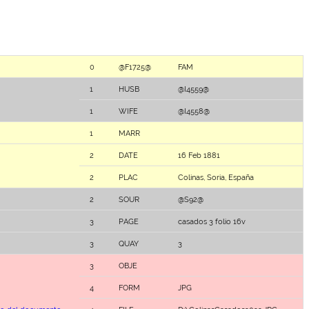
0
@F1725@
FAM
1
HUSB
@I4559@
1
WIFE
@I4558@
1
MARR
2
DATE
16 Feb 1881
2
PLAC
Colinas, Soria, España
2
SOUR
@S92@
3
PAGE
casados 3 folio 16v
3
QUAY
3
3
OBJE
4
FORM
JPG