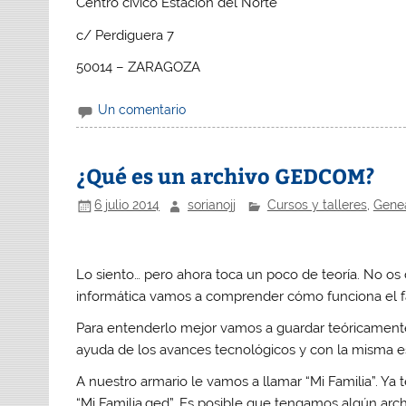
Centro cívico Estación del Norte
c/ Perdiguera 7
50014 – ZARAGOZA
Un comentario
¿Qué es un archivo GEDCOM?
6 julio 2014
sorianojj
Cursos y talleres
,
Gene
Lo siento… pero ahora toca un poco de teoría. No os
informática vamos a comprender cómo funciona el
Para entenderlo mejor vamos a guardar teóricament
ayuda de los avances tecnológicos y con la misma 
A nuestro armario le vamos a llamar “Mi Familia”. Y
“Mi Familia.ged”. Es posible que tengamos algún arch