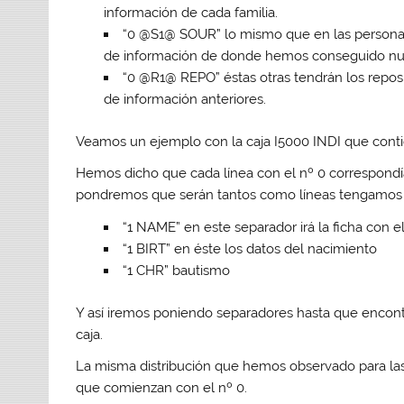
información de cada familia.
“
0 @S1@ SOUR
” lo mismo que en las personas
de información de donde hemos conseguido nue
“
0 @R1@ REPO
” éstas otras tendrán los repos
de información anteriores.
Veamos un ejemplo con la caja
I5000
INDI
que cont
Hemos dicho que cada línea con el nº 0 correspondí
pondremos que serán tantos como líneas tengamos c
“
1 NAME
” en este separador irá la ficha con e
“
1 BIRT
” en éste los datos del nacimiento
“
1 CHR
” bautismo
Y así iremos poniendo separadores hasta que encontr
caja.
La misma distribución que hemos observado para las p
que comienzan con el nº 0.