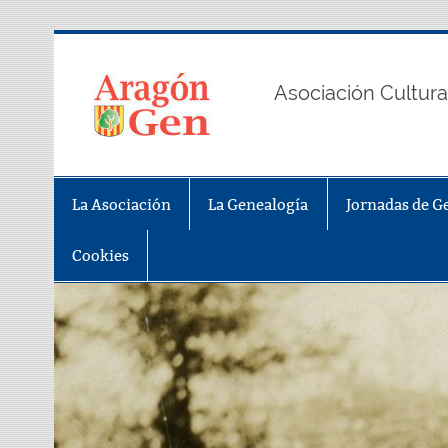
Saltar
al
contenido
AragonGe
Asociación Cultura
La Asociación
La Genealogía
Jornadas de G
Cookies