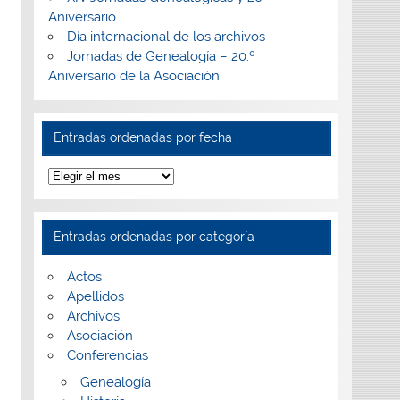
Aniversario
Día internacional de los archivos
Jornadas de Genealogía – 20.º
Aniversario de la Asociación
Entradas ordenadas por fecha
Entradas
ordenadas
por
fecha
Entradas ordenadas por categoría
Actos
Apellidos
Archivos
Asociación
Conferencias
Genealogía