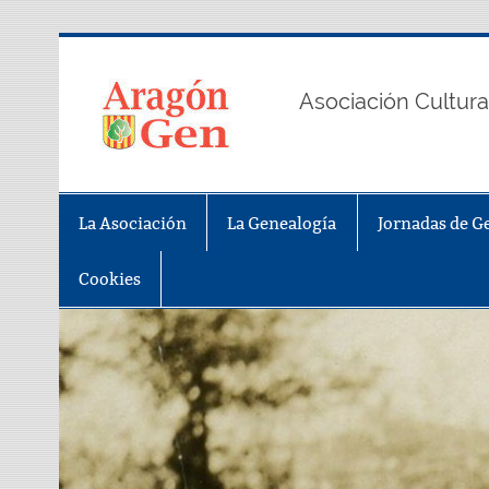
Saltar
al
contenido
AragonGe
Asociación Cultura
La Asociación
La Genealogía
Jornadas de G
Cookies