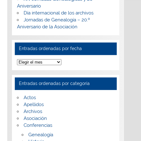
Aniversario
Día internacional de los archivos
Jornadas de Genealogía – 20.º
Aniversario de la Asociación
Entradas ordenadas por fecha
Entradas
ordenadas
por
fecha
Entradas ordenadas por categoría
Actos
Apellidos
Archivos
Asociación
Conferencias
Genealogía