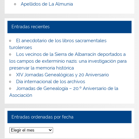
Apellidos de La Almunia
Entradas recientes
El anecdotario de los libros sacramentales
turolenses
Los vecinos de la Sierra de Albarracín deportados a
los campos de exterminio nazis: una investigación para
preservar la memoria histórica
XIV Jornadas Genealógicas y 20 Aniversario
Día internacional de los archivos
Jornadas de Genealogía – 20.º Aniversario de la
Asociación
Entradas ordenadas por fecha
Entradas
ordenadas
por