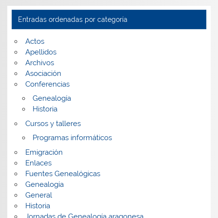
fecha
Entradas ordenadas por categoría
Actos
Apellidos
Archivos
Asociación
Conferencias
Genealogía
Historia
Cursos y talleres
Programas informáticos
Emigración
Enlaces
Fuentes Genealógicas
Genealogía
General
Historia
Jornadas de Genealogía aragonesa