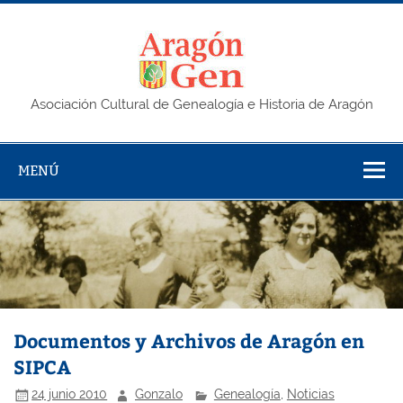
Saltar
al
contenido
AragonG
Asociación Cultural de Genealogía e Historia de Aragón
MENÚ
Documentos y Archivos de Aragón en
SIPCA
24 junio 2010
Gonzalo
Genealogía
,
Noticias