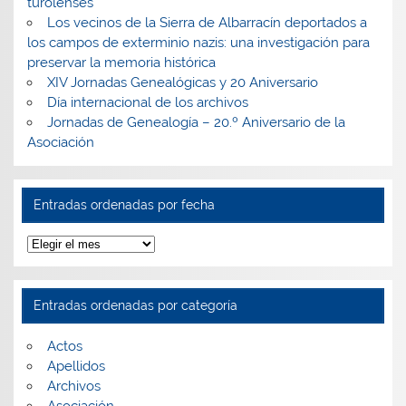
turolenses
Los vecinos de la Sierra de Albarracín deportados a
los campos de exterminio nazis: una investigación para
preservar la memoria histórica
XIV Jornadas Genealógicas y 20 Aniversario
Día internacional de los archivos
Jornadas de Genealogía – 20.º Aniversario de la
Asociación
Entradas ordenadas por fecha
Entradas
ordenadas
por
fecha
Entradas ordenadas por categoría
Actos
Apellidos
Archivos
Asociación