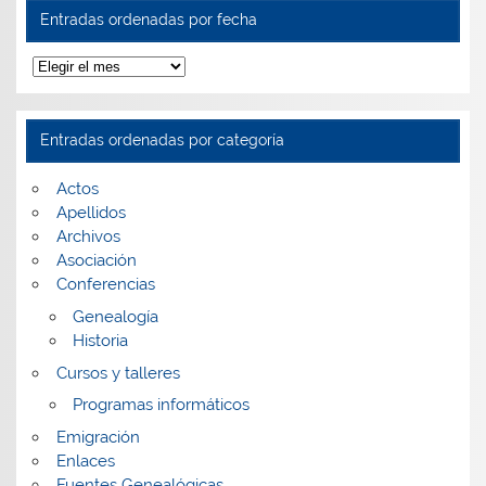
Entradas ordenadas por fecha
Entradas
ordenadas
por
fecha
Entradas ordenadas por categoría
Actos
Apellidos
Archivos
Asociación
Conferencias
Genealogía
Historia
Cursos y talleres
Programas informáticos
Emigración
Enlaces
Fuentes Genealógicas