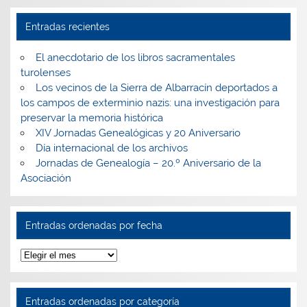
Entradas recientes
El anecdotario de los libros sacramentales
turolenses
Los vecinos de la Sierra de Albarracín deportados a
los campos de exterminio nazis: una investigación para
preservar la memoria histórica
XIV Jornadas Genealógicas y 20 Aniversario
Día internacional de los archivos
Jornadas de Genealogía – 20.º Aniversario de la
Asociación
Entradas ordenadas por fecha
Entradas
ordenadas
por
fecha
Entradas ordenadas por categoría