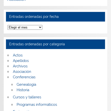
Entradas ordenadas por fecha
Entradas
ordenadas
por
fecha
Entradas ordenadas por categoría
Actos
Apellidos
Archivos
Asociación
Conferencias
Genealogía
Historia
Cursos y talleres
Programas informáticos