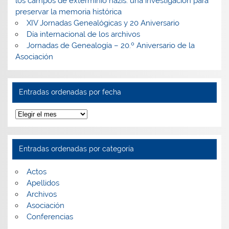
los campos de exterminio nazis: una investigación para
preservar la memoria histórica
XIV Jornadas Genealógicas y 20 Aniversario
Día internacional de los archivos
Jornadas de Genealogía – 20.º Aniversario de la
Asociación
Entradas ordenadas por fecha
Entradas
ordenadas
por
fecha
Entradas ordenadas por categoría
Actos
Apellidos
Archivos
Asociación
Conferencias