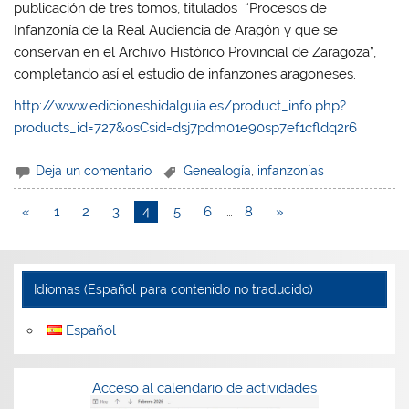
publicación de tres tomos, titulados “Procesos de
Infanzonía de la Real Audiencia de Aragón y que se
conservan en el Archivo Histórico Provincial de Zaragoza”,
completando así el estudio de infanzones aragoneses.
http://www.edicioneshidalguia.es/product_info.php?
products_id=727&osCsid=dsj7pdm01e90sp7ef1cfldq2r6
Deja un comentario
Genealogía
,
infanzonías
«
1
2
3
4
5
6
…
8
»
Idiomas (Español para contenido no traducido)
Español
Acceso al calendario de actividades